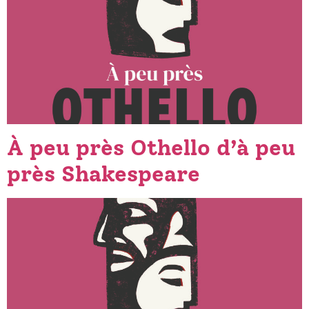
À peu près Othello d’à peu
près Shakespeare