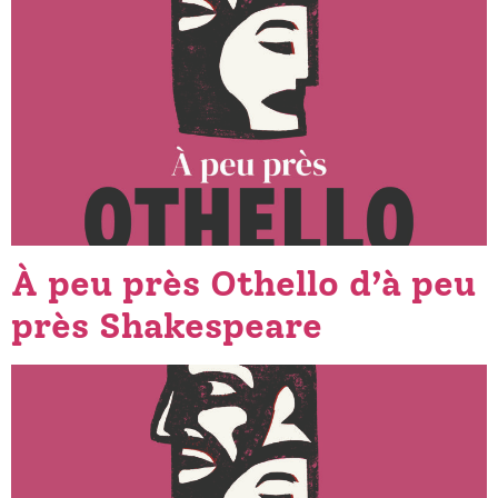
À peu près Othello d’à peu
près Shakespeare